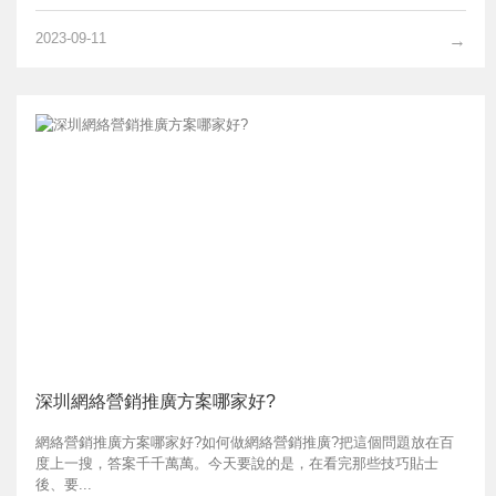
2023-09-11
→
深圳網絡營銷推廣方案哪家好?
網絡營銷推廣方案哪家好?如何做網絡營銷推廣?把這個問題放在百
度上一搜，答案千千萬萬。今天要說的是，在看完那些技巧貼士
後、要...