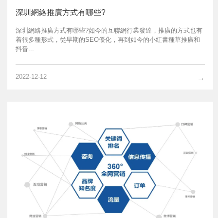
深圳網絡推廣方式有哪些?
深圳網絡推廣方式有哪些?如今的互聯網行業發達，推廣的方式也有
着很多種形式，從早期的SEO優化，再到如今的小紅書種草推廣和
抖音...
2022-12-12
→